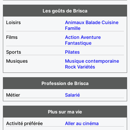
Les goûts de Brisca
Loisirs
Animaux
Balade
Cuisine
Famille
Films
Action
Aventure
Fantastique
Sports
Pilates
Musiques
Musique contemporaine
Rock
Variétés
Profession de Brisca
Métier
Salarié
Plus sur ma vie
Activité préférée
Aller au cinéma