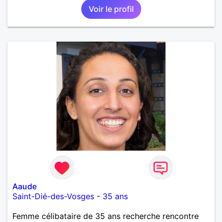
Voir le profil
cinéma indépendant... Se rencontrer, être à l’écoute,
échanger avec une personne de confiance, pour une
vie de partage, de tendresse. Les voyages et où
randonnées en France ou à l'étranger à deux en
dehors des sentiers battus me raviraient. Je
m'engage à répondre à votre message. Au plaisir de
vous lire.
Aaude
Saint-Dié-des-Vosges
-
35 ans
Femme célibataire de 35 ans recherche rencontre