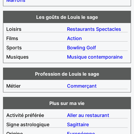
Les goûts de Louis le sage
Loisirs
Restaurants
Spectacles
Films
Action
Sports
Bowling
Golf
Musiques
Musique contemporaine
Profession de Louis le sage
Métier
Commerçant
Plus sur ma vie
Activité préférée
Aller au restaurant
Signe astrologique
Sagittaire
Origine
Européenne