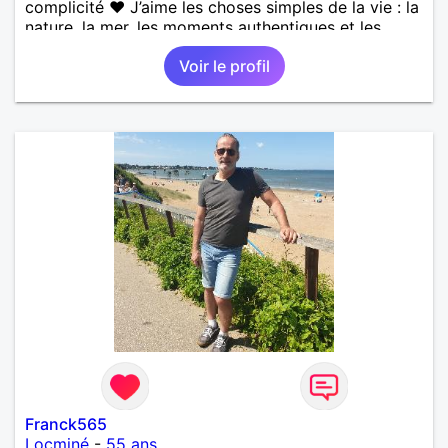
complicité ❤️ J’aime les choses simples de la vie : la
nature, la mer, les moments authentiques et les
personnes au grand cœur 🌊🌿 Très câlin et
Voir le profil
affectueux, j’adore les petits moments de tendresse
et les calinous réguliers 😊❤️ La solitude finit parfois
par peser, alors si tu es en Nouvelle-Calédonie et
que tu crois encore à un amour vrai, prenons le
temps de discuter… et laissons l’avenir nous guider
🌹
Franck565
Locminé
-
55 ans