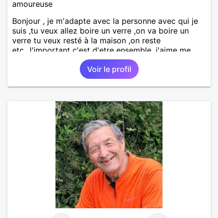
amoureuse
Bonjour , je m'adapte avec la personne avec qui je
suis ,tu veux allez boire un verre ,on va boire un
verre tu veux resté à la maison ,on reste
etc...l'important c'est d'etre ensemble .j'aime me
balader , faire du sport , regarder des film , aller au
Voir le profil
théatre etc et j'aime par dessus tous rire