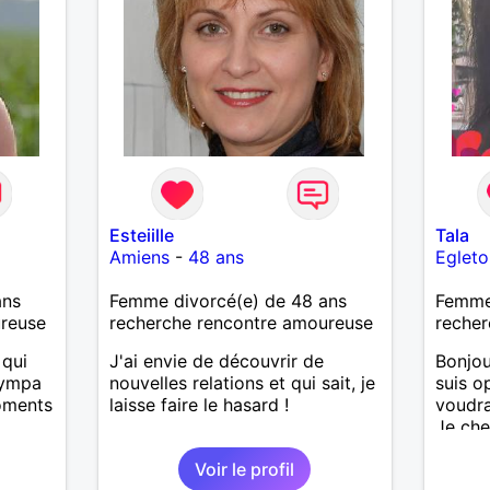
Esteiille
Tala
Amiens
-
48 ans
Egleto
ans
Femme divorcé(e) de 48 ans
Femme 
ureuse
recherche rencontre amoureuse
recher
 qui
J'ai envie de découvrir de
Bonjou
sympa
nouvelles relations et qui sait, je
suis op
oments
laisse faire le hasard !
voudra
Je ch
38-48 
Voir le profil
préfér