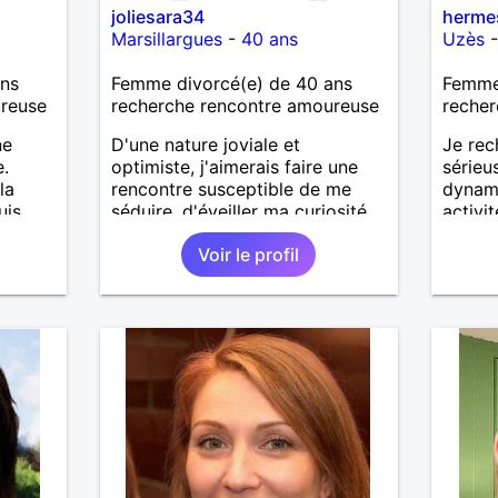
joliesara34
herme
Marsillargues
-
40 ans
Uzès
ans
Femme divorcé(e) de 40 ans
Femme 
ureuse
recherche rencontre amoureuse
recher
ne
D'une nature joviale et
Je rec
e.
optimiste, j'aimerais faire une
sérieu
la
rencontre susceptible de me
dynam
uis
séduire, d'éveiller ma curiosité,
activit
et vouloir toujours en savoir
cinéma
Voir le profil
plus. Un physique agréable, une
promen
certaine culture, une bonne
plus.
éducation, j'aimerais te
rencontrer.