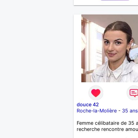
douce 42
Roche-la-Molière
-
35 ans
Femme célibataire de 35 
recherche rencontre amo