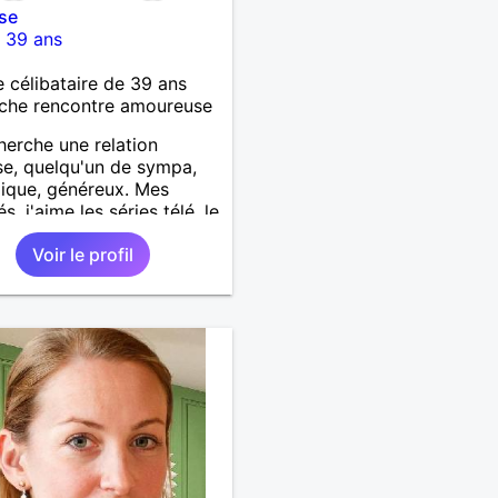
se
-
39 ans
célibataire de 39 ans
che rencontre amoureuse
herche une relation
se, quelqu'un de sympa,
ique, généreux. Mes
és, j'aime les séries télé, le
, lire, voyager, se
Voir le profil
er, visiter les musées et