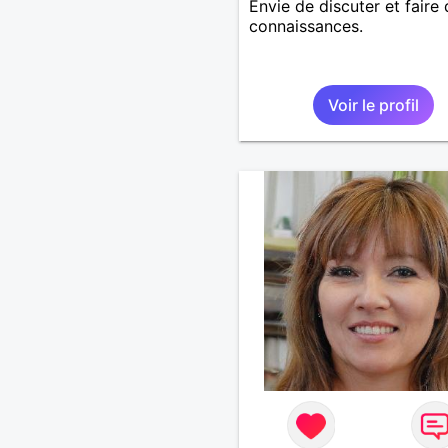
Envie de discuter et faire
connaissances.
Voir le profil