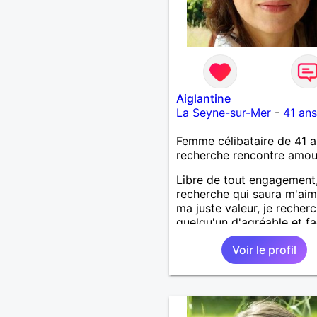
Aiglantine
La Seyne-sur-Mer
-
41 ans
Femme célibataire de 41 a
recherche rencontre amo
Libre de tout engagement,
recherche qui saura m'aim
ma juste valeur, je recher
quelqu'un d'agréable et fa
vivre.
Voir le profil