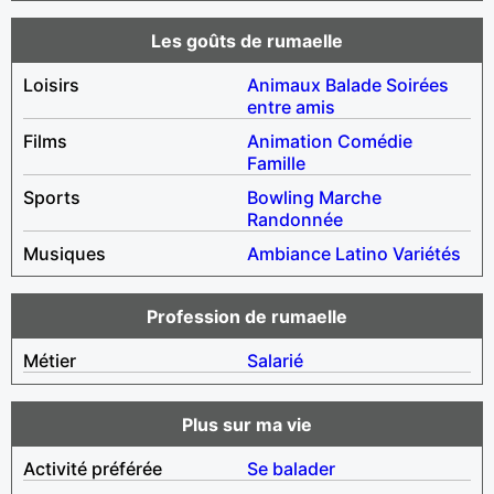
Les goûts de rumaelle
Loisirs
Animaux
Balade
Soirées
entre amis
Films
Animation
Comédie
Famille
Sports
Bowling
Marche
Randonnée
Musiques
Ambiance
Latino
Variétés
Profession de rumaelle
Métier
Salarié
Plus sur ma vie
Activité préférée
Se balader