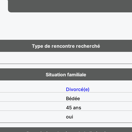
Type de rencontre recherché
Situation familiale
Divorcé(e)
Bédée
45 ans
oui