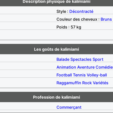
Description physique de kalimiami
Style :
Décontracté
Couleur des cheveux :
Bruns
Poids : 57 kg
Les goûts de kalimiami
Balade
Spectacles
Sport
Animation
Aventure
Comédie
Football
Tennis
Volley-ball
Raggamuffin
Rock
Variétés
Profession de kalimiami
Commerçant