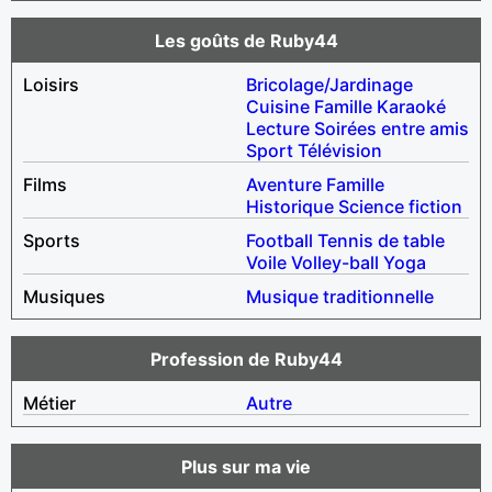
Les goûts de Ruby44
Loisirs
Bricolage/Jardinage
Cuisine
Famille
Karaoké
Lecture
Soirées entre amis
Sport
Télévision
Films
Aventure
Famille
Historique
Science fiction
Sports
Football
Tennis de table
Voile
Volley-ball
Yoga
Musiques
Musique traditionnelle
Profession de Ruby44
Métier
Autre
Plus sur ma vie