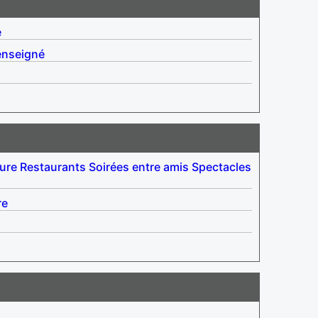
é
enseigné
ure
Restaurants
Soirées entre amis
Spectacles
re