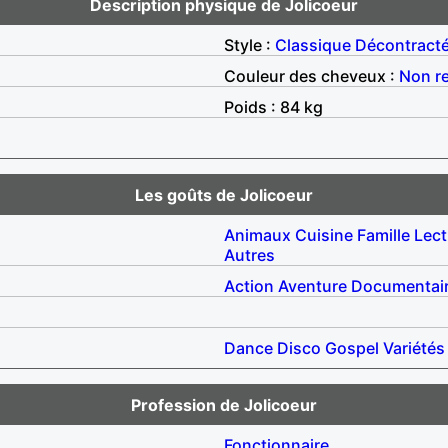
Description physique de Jolicoeur
Style :
Classique
Décontract
Couleur des cheveux :
Non r
Poids : 84 kg
Les goûts de Jolicoeur
Animaux
Cuisine
Famille
Lect
Autres
Action
Aventure
Documentai
Dance
Disco
Gospel
Variétés
Profession de Jolicoeur
Fonctionnaire