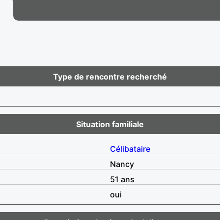
Type de rencontre recherché
Situation familiale
Célibataire
Nancy
51 ans
oui