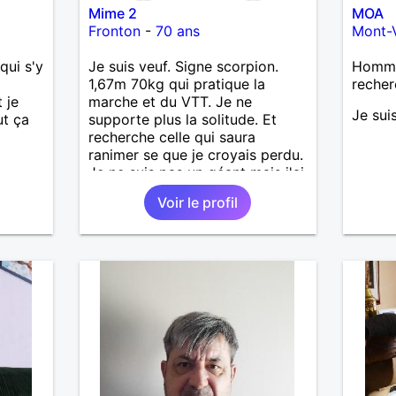
Mime 2
MOA
Fronton
-
70 ans
Mont-
qui s'y
Je suis veuf. Signe scorpion.
Homme 
1,67m 70kg qui pratique la
recher
 je
marche et du VTT. Je ne
Je sui
ut ça
supporte plus la solitude. Et
recherche celle qui saura
ranimer se que je croyais perdu.
Je ne suis pas un géant mais j'ai
un gros coeur. Je supporte pas
Voir le profil
le mensonge l'hypocrisie. J'aime
la franchise et l'honnêteté. Les
voyages. Pour en savoir plus
contacter moi.