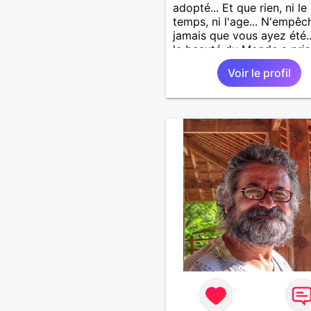
adopté... Et que rien, ni le
temps, ni l'age... N'empêc
jamais que vous ayez été.
la beauté du Monde a pris
visage... Vous ne saurez j
Voir le profil
que j’emporte votre âme...
Comme une lampe d’or qu
m’éclaire en marchant...