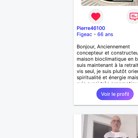
Pierre46100
Figeac
-
66 ans
Bonjour, Anciennement
concepteur et constructe
maison bioclimatique en b
suis maintenant à la retrai
vis seul, je suis plutôt ori
spiritualité et énergie mais
suis aussi très pragmatiqu
un très bon bricoleur. J’ai
Voir le profil
douceur, la sensualité, le
partage . Je ne suis pas d
courant de pensée imposé
souhaite rencontrer une
personne pour partager,
expérimenté, découvrir
ensemble et se soutenir