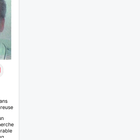
du mal à prolonger des
échanges virtuels Je suis plutôt
attiré par des femmes ayant la
cinquantaine ,belles dans leurs
têtes et dans leurs corps.
Féminines naturellement ,sans
fards ,ni excès A vous de jouer
Mesdames 😉
ans
ureuse
un
herche
urable
ng