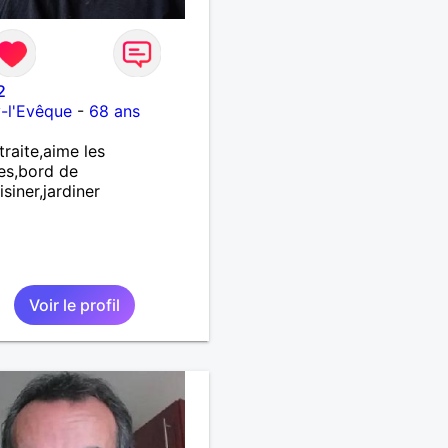
2
y-l'Evêque
-
68 ans
traite,aime les
es,bord de
isiner,jardiner
Voir le profil