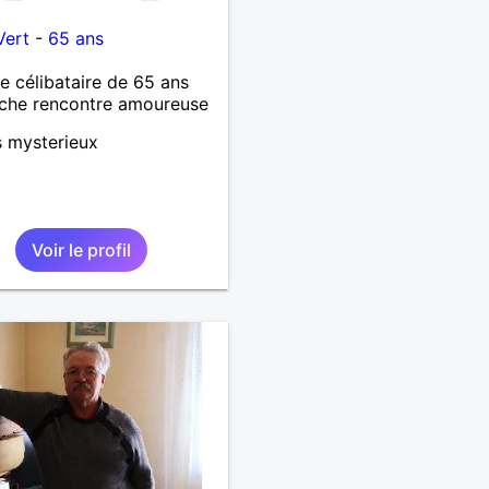
Vert
-
65 ans
célibataire de 65 ans
che rencontre amoureuse
s mysterieux
Voir le profil