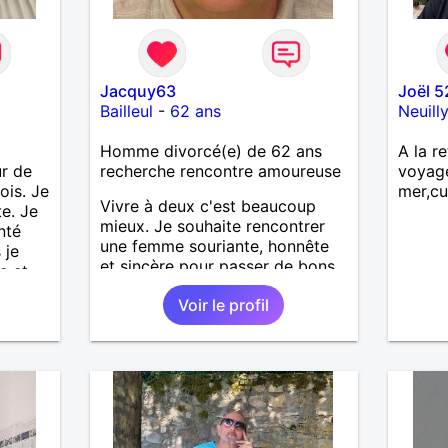
Jacquy63
Joël 5
Bailleul
-
62 ans
Neuill
Homme divorcé(e) de 62 ans
A la re
ur de
recherche rencontre amoureuse
voyag
ois. Je
mer,cu
Vivre à deux c'est beaucoup
te. Je
mieux. Je souhaite rencontrer
enté
une femme souriante, honnête
 je
et sincère pour passer de bons
e et
moments, qui aime plaisanter, se
me la
Voir le profil
balader et partager, je le
souhaite, notre complicité.
ans le
J'aime beaucoup les chantiers
. Je
de randonnée pour se défouler,
se relaxer, se détendre et
finalement prendre du bon
temps. C'est difficile de tout
dire en quelques lignes. En