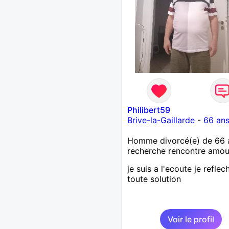
mutuellement pour devenir
meilleur de soi-même et
rayonner l'amour. Je vis
actuellement dans le Lot m
compte m'installer à nouv
l'ile de la Réunion avant la
2026. Pierre
Philibert59
Brive-la-Gaillarde
-
66 an
Homme divorcé(e) de 66 
recherche rencontre amo
je suis a l'ecoute je reflech
toute solution
Voir le profil