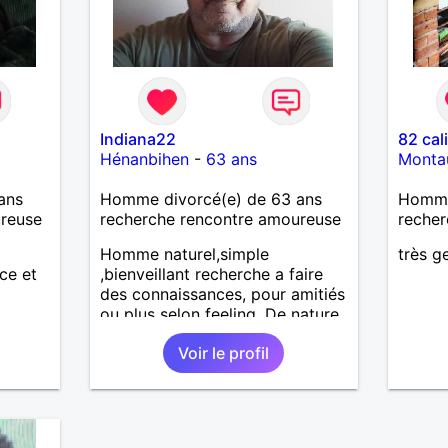
Indiana22
82 cal
Hénanbihen
-
63 ans
Monta
ans
Homme divorcé(e) de 63 ans
Homme 
ureuse
recherche rencontre amoureuse
recher
Homme naturel,simple
très ge
ce et
,bienveillant recherche a faire
des connaissances, pour amitiés
ou plus selon feeling. De nature
très câline et très tactile ,je suis
Voir le profil
fidèle et sincère.,et très
respectueux ! Je ne supporte
pas le mensonge.Rien ne vaut
une vraie rencontre,pour
échanger en toute simplicité,j'ai