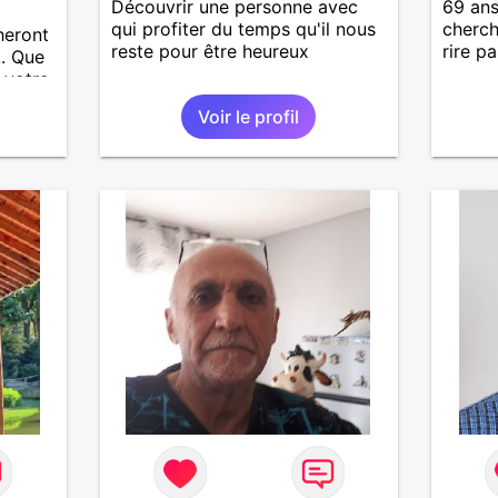
Découvrir une personne avec
69 ans
qui profiter du temps qu'il nous
cherch
heront
reste pour être heureux
rire p
.. Que
 votre
amais
Voir le profil
i