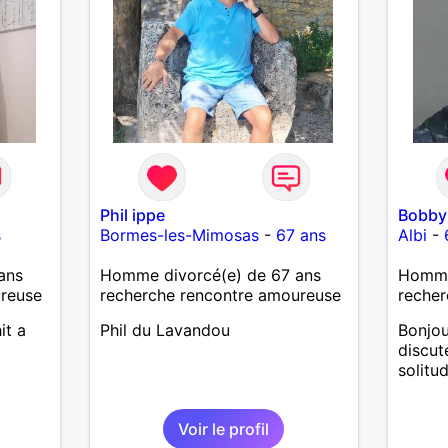
 le
revanche, vous pouvez me
contacter pour avoir plus
d'informations. A bientôt
ais je
eau à
 fin
Phil ippe
Bobby
s
Bormes-les-Mimosas
-
67 ans
Albi
-
ans
Homme divorcé(e) de 67 ans
Homme
ureuse
recherche rencontre amoureuse
recher
it a
Phil du Lavandou
Bonjou
discut
solitu
Voir le profil