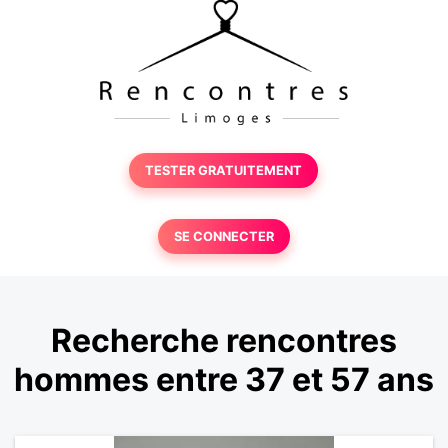
TESTER GRATUITEMENT
SE CONNECTER
Recherche rencontres
hommes entre 37 et 57 ans