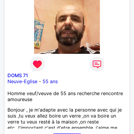
DOMS 71
Neuve-Eglise
-
55 ans
Homme veuf/veuve de 55 ans recherche rencontre
amoureuse
Bonjour , je m'adapte avec la personne avec qui je
suis ,tu veux allez boire un verre ,on va boire un
verre tu veux resté à la maison ,on reste
etc...l'important c'est d'etre ensemble .j'aime me
balader , faire du sport , regarder des film , aller au