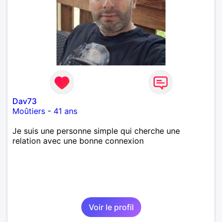
Dav73
Moûtiers
-
41 ans
Je suis une personne simple qui cherche une
relation avec une bonne connexion
Voir le profil