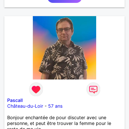
Pascall
Château-du-Loir
-
57 ans
Bonjour enchantée de pour discuter avec une
personne, et peut être trouver la femme pour le
reste de ma vie