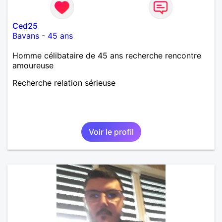
Ced25
Bavans
-
45 ans
Homme célibataire de 45 ans recherche rencontre
amoureuse
Recherche relation sérieuse
Voir le profil