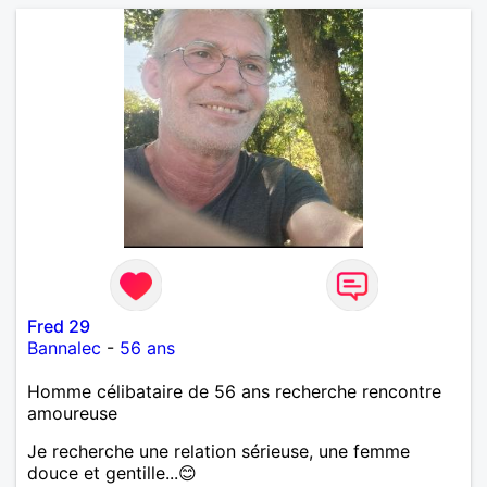
Fred 29
Bannalec
-
56 ans
Homme célibataire de 56 ans recherche rencontre
amoureuse
Je recherche une relation sérieuse, une femme
douce et gentille...😊