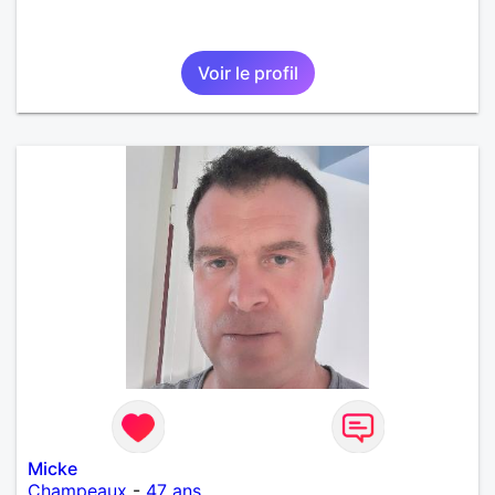
Voir le profil
Micke
Champeaux
-
47 ans