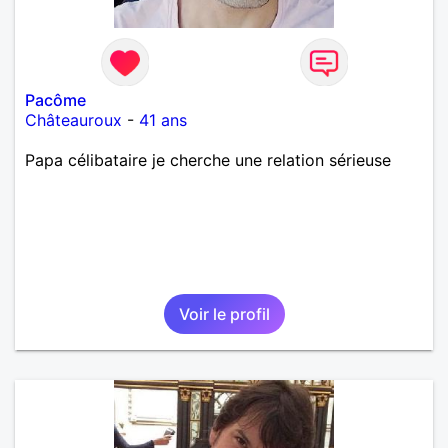
Pacôme
Châteauroux
-
41 ans
Papa célibataire je cherche une relation sérieuse
Voir le profil