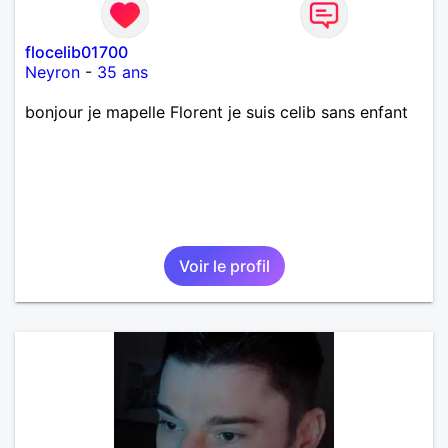
flocelib01700
Neyron
-
35 ans
bonjour je mapelle Florent je suis celib sans enfant
Voir le profil