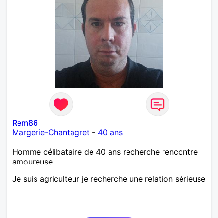
Rem86
Margerie-Chantagret
-
40 ans
Homme célibataire de 40 ans recherche rencontre
amoureuse
Je suis agriculteur je recherche une relation sérieuse