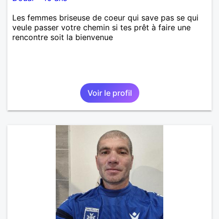
Les femmes briseuse de coeur qui save pas se qui
veule passer votre chemin si tes prêt à faire une
rencontre soit la bienvenue
Voir le profil