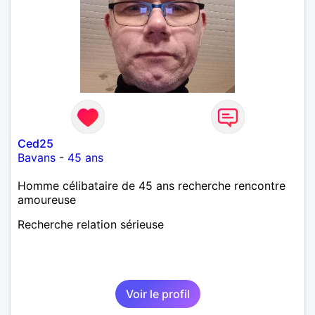
Ced25
Bavans
-
45 ans
Homme célibataire de 45 ans recherche rencontre
amoureuse
Recherche relation sérieuse
Voir le profil