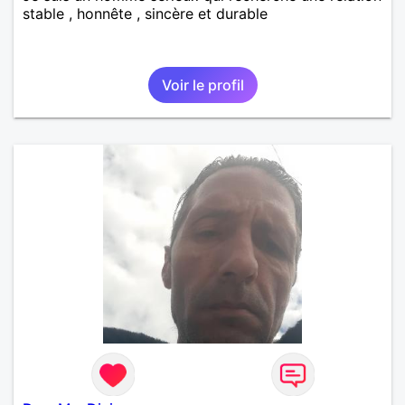
stable , honnête , sincère et durable
Voir le profil