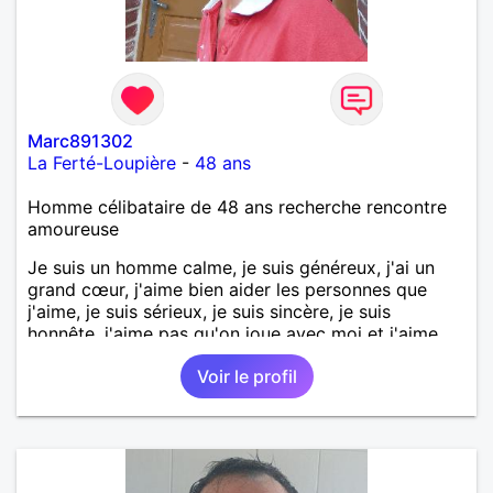
Marc891302
La Ferté-Loupière
-
48 ans
Homme célibataire de 48 ans recherche rencontre
amoureuse
Je suis un homme calme, je suis généreux, j'ai un
grand cœur, j'aime bien aider les personnes que
j'aime, je suis sérieux, je suis sincère, je suis
honnête, j'aime pas qu'on joue avec moi et j'aime
pas les mensonges. Je cherche une relation
Voir le profil
amoureuse et sérieuse.