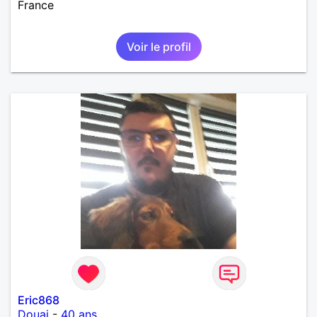
France
Voir le profil
Eric868
Douai
-
40 ans