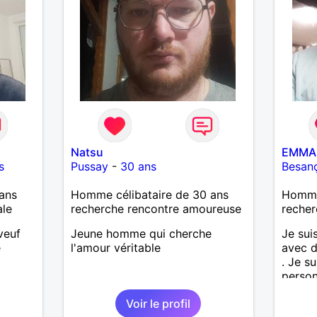
découv
Natsu
EMMA
s
Pussay
-
30 ans
Besan
ans
Homme célibataire de 30 ans
Homme 
ale
recherche rencontre amoureuse
recher
veuf
Jeune homme qui cherche
Je sui
e
l'amour véritable
avec d
. Je s
person
et hon
Voir le profil
import