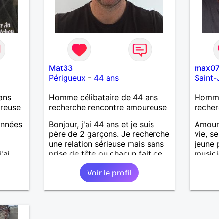
Mat33
max0
Périgueux
-
44 ans
Saint-
ans
Homme célibataire de 44 ans
Homme
ureuse
recherche rencontre amoureuse
recher
années
Bonjour, j'ai 44 ans et je suis
Amoure
père de 2 garçons. Je recherche
vie, s
une relation sérieuse mais sans
jeune p
'ai
prise de tête ou chacun fait ce
musici
sions
qu'il veut quand il veut. Aucune
faire 
Voir le profil
obligation de vivre ensemble
avec p
même si ça se passe très bien.
basket
entre 
partag
agréab