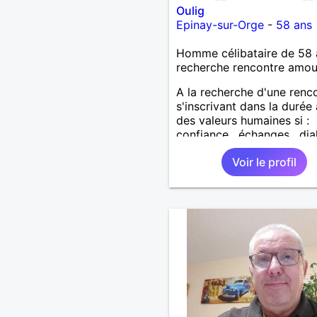
Oulig
Epinay-sur-Orge
-
58 ans
Homme célibataire de 58 
recherche rencontre amo
A la recherche d'une renc
s'inscrivant dans la durée
des valeurs humaines si :
confiance , échanges , di
, fidélité , partage .... vous
Voir le profil
interpelle