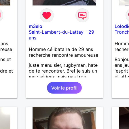
m3elo
Lolod
Saint-Lambert-du-Lattay
-
29
Tronc
ans
 ans
Homme
ureuse
Homme célibataire de 29 ans
recher
recherche rencontre amoureuse
ans et
Bonjou
juste menuisier, rugbyman, hate
ans je
dre et
de te rencontrer. Bref je suis un
'esprit
mec sérieux mais pas trop,
et att
bosseur, qui aime la convivialité
de la 
Voir le profil
et la simplicité ! Recherche une
beauco
relation sérieuse.
femme 
ma vie 
fin de 
contra
la fem
accord
Pour l