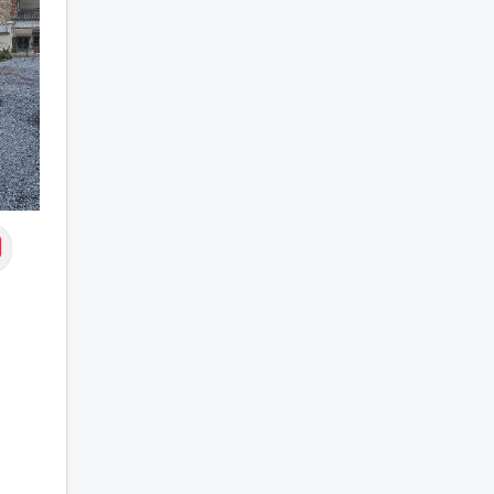
concer
faire 
ensem
humour
authen
intére
contac
avec j