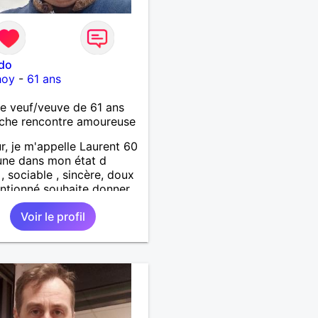
ido
hoy
-
61 ans
 veuf/veuve de 61 ans
che rencontre amoureuse
r, je m'appelle Laurent 60
une dans mon état d
 , sociable , sincère, doux
entionné souhaite donner
tendresse , de l'amour et
Voir le profil
up de bonheur a la
qui souhaitera partager
. Bientôt en retraite a la
l 'année et libre de toute
inte. Digne de confiance à
me qui voudras m 'en
er en toute sincérité.
e reste venez me