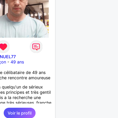
rir par un échange.
NUEL77
çon
-
49 ans
célibataire de 49 ans
che rencontre amoureuse
s quelqu'un de sérieux
es principes et très gentil
uis a la recherche une
ne très sérieuses ,franche
nête les critères les plus
Voir le profil
ants, voir accepter une