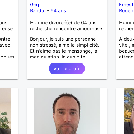
Geg
Freest
Bandol
-
64 ans
Rouen
ans
Homme divorcé(e) de 64 ans
Homme 
ureuse
recherche rencontre amoureuse
recher
ontre
Bonjour, je suis une personne
A deux
 avec
non stressé, aime la simplicité.
vite , 
Et n'aime pas le mensonge, la
beauco
alogues
manipulation, la cupidité,.........
attend
Aime se promener au bord de la
Voir le profil
plage main ✋ dans la main.
Partager la vie. Les restos, les
sorties, visiter les vieux villages
avec leurs anecdotes. Sans
oublier la famille. Si une femme
ce reconnaît qu'elle
communique avec moi.