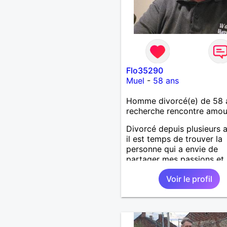
Flo35290
Muel
-
58 ans
Homme divorcé(e) de 58 
recherche rencontre amo
Divorcé depuis plusieurs 
il est temps de trouver la
personne qui a envie de
partager mes passions et j
envie de partager ses pas
Voir le profil
aussi . A bientôt pour de
nouvelles aventures