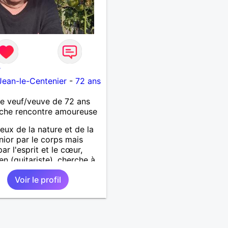
7
Jean-le-Centenier
-
72 ans
 veuf/veuve de 72 ans
che rencontre amoureuse
ux de la nature et de la
enior par le corps mais
ar l'esprit et le cœur,
en (guitariste), cherche à
une rencontre sérieuse
Voir le profil
artenaire bien dans ses
s (idéalement, vous avez
60 et 70 ans) pour
er moments conviviaux et
les (voyages, sorties,