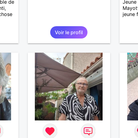
ble de
Jeune
vie a 
ti,
Mayott
pourra
 chose
jeune 
le fer
vois u
d' êtr
Voir le profil