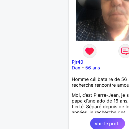
Pjr40
Dax
-
56 ans
Homme célibataire de 56 
recherche rencontre amo
Moi, c’est Pierre-Jean, je s
papa d’une ado de 16 ans
fierté. Séparé depuis de 
années, je recherche des
affinités amicales afin de
Voir le profil
rompre une solitude parfo