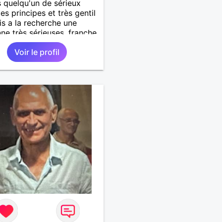
s quelqu'un de sérieux
es principes et très gentil
uis a la recherche une
ne très sérieuses ,franche
nête les critères les plus
Voir le profil
ants, voir accepter une
 divorcer avec son
 il n y a aucun problème.
tenir au personne non
se merci. Recherche dans
mier temps dialogue et
dre à connaître la
ne puis dans un deuxième
relation plus sérieuse a
ne vie a deux. (2017 )Ma
ion professionnelle et
de sécurité privée et
 SIAP1. ET télésurveillance
éo protection dans les
 supermarché. en CDI Mes
ns. Sont la robotique ,vtt
ue ,astronomie . Service
ire belfort 35 régiment d