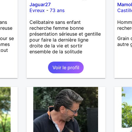
Jaguar27
Mamo
infant
Evreux
-
73 ans
Castil
ans.de
fait e
ans
Celibataire sans enfant
Homme 
marche
ureuse
recherche femme bonne
recher
de mon
présentation sérieuse et gentille
'ai un
mour se
Grain 
pour faire la dernière ligne
vie a 
emmes
autre 
droite de la vie et sortir
pourra
tout
ensemble de la solitude
le fer
vois u
Etant
d' êtr
Voir le profil
nuer
e je
seté
 ne