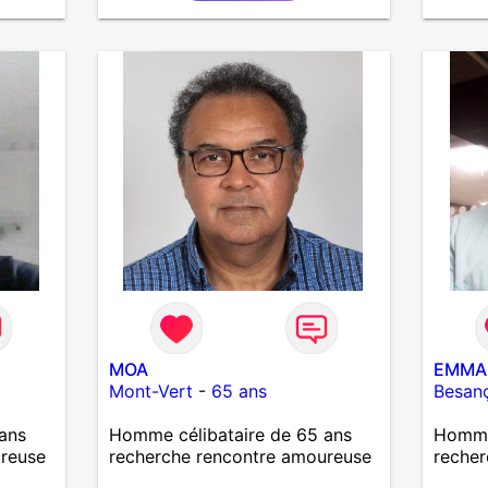
casser
reste
à mes
r en
ants.
e »
r,
’adore.
autant
bourré
 de
actère
hoses.
MOA
EMMA
as
Mont-Vert
-
65 ans
Besan
ne que
 n’y
ans
Homme célibataire de 65 ans
Homme 
ce et
ureuse
recherche rencontre amoureuse
recher
suis un