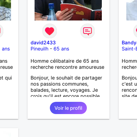
david2433
Bandy
 ans
Pineuilh
-
65 ans
Saint-
ans
Homme célibataire de 65 ans
Homme 
ureuse
recherche rencontre amoureuse
recher
t qui
Bonjour, le souhait de partager
Bonjo
nos passions communes,
c'est 
balades, lecture, voyages. Je
rencon
crois qu'il est encore possible
site d
de faire la rencontre qui
suis d
Voir le profil
bouleverse et vous fait vous
respe
envoler, les regards complices,
attent
les mots et les silences qui
et j' a
apaisent, Alors si comme moi tu
les pa
as la même vision, parlons-nous.
amour 