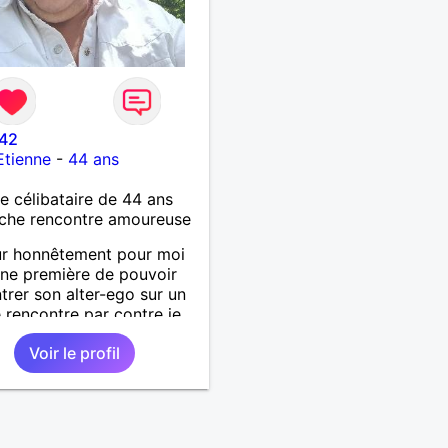
42
Etienne
-
44 ans
célibataire de 44 ans
che rencontre amoureuse
ur honnêtement pour moi
une première de pouvoir
trer son alter-ego sur un
e rencontre par contre je
inamique entreprenant
Voir le profil
ctueux audacieuse
ionné sincères et expressif
ime surtout les câlins et à
rtager avec humour et
bisous à+ à bientôt