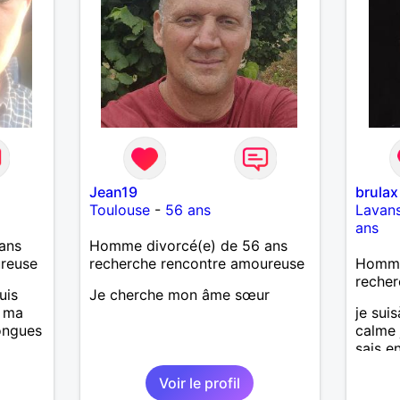
Jean19
brulax
Toulouse
-
56 ans
Lavans
ans
ans
Homme divorcé(e) de 56 ans
ureuse
recherche rencontre amoureuse
Homme
recher
uis
Je cherche mon âme sœur
, ma
je suis
longues
calme 
sais e
Voir le profil
is