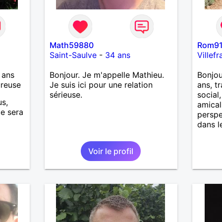
Math59880
Rom9
Saint-Saulve
-
34 ans
Villefr
 ans
Bonjour. Je m'appelle Mathieu.
Bonjou
ureuse
Je suis ici pour une relation
ans, t
sérieuse.
social
us,
amical
te sera
perspe
dans le
Voir le profil