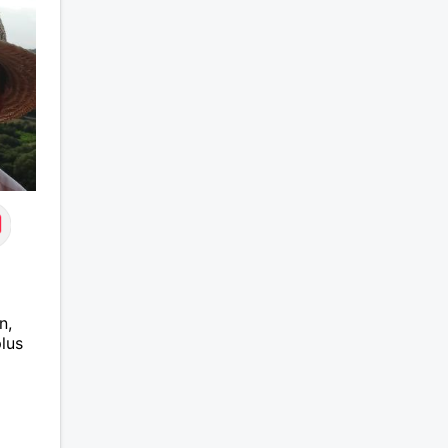
n,
lus