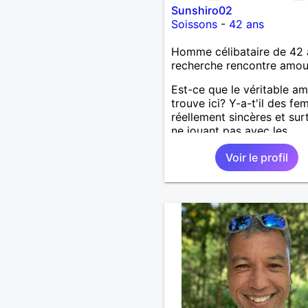
Sunshiro02
Soissons
-
42 ans
Homme célibataire de 42 
recherche rencontre amo
Est-ce que le véritable a
trouve ici? Y-a-t'il des f
réellement sincères et sur
ne jouant pas avec les
sentiments des hommes? 
Voir le profil
un homme protecteur et
bienveillant, je veux conti
d'y croire et pouvoir enfin
former la petite famille qu
désir temps. Faux profil,
profiteuse et autres joyeu
passer votre chemin, vous
m'intéressez pas du tout!